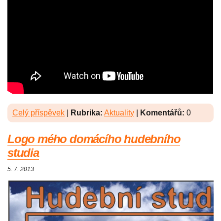
Celý příspěvek
|
Rubrika:
Aktuality
|
Komentářů:
0
Logo mého domácího hudebního
studia
5. 7. 2013