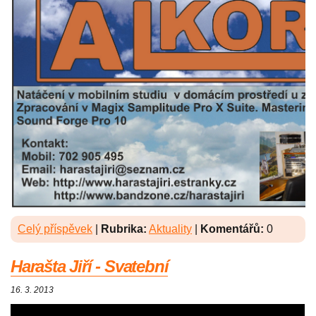
Celý příspěvek
|
Rubrika:
Aktuality
|
Komentářů:
0
Harašta Jiří - Svatební
16. 3. 2013