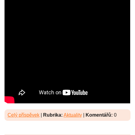
Celý příspěvek
|
Rubrika:
Aktuality
|
Komentářů:
0