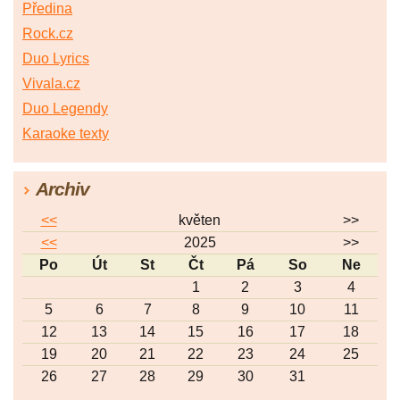
Předina
Rock.cz
Duo Lyrics
Vivala.cz
Duo Legendy
Karaoke texty
Archiv
<<
květen
>>
<<
2025
>>
Po
Út
St
Čt
Pá
So
Ne
1
2
3
4
5
6
7
8
9
10
11
12
13
14
15
16
17
18
19
20
21
22
23
24
25
26
27
28
29
30
31