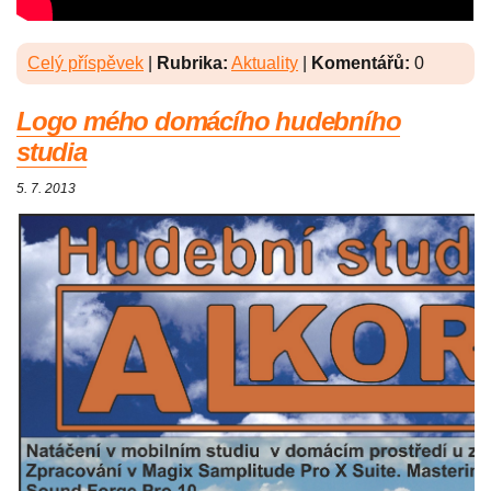
Celý příspěvek
|
Rubrika:
Aktuality
|
Komentářů:
0
Logo mého domácího hudebního
studia
5. 7. 2013