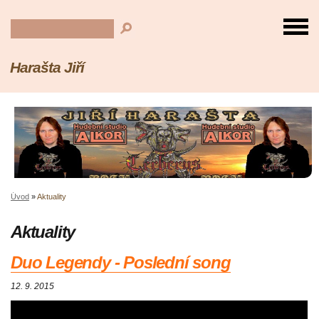
Harašta Jiří
Úvod
»
Aktuality
Aktuality
Duo Legendy - Poslední song
12. 9. 2015