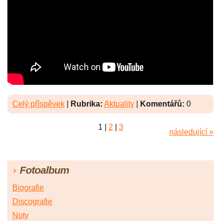
Celý příspěvek
|
Rubrika:
Aktuality
|
Komentářů:
0
1
|
2
|
3
následující »
Fotoalbum
Biografie
Discografie
Noty