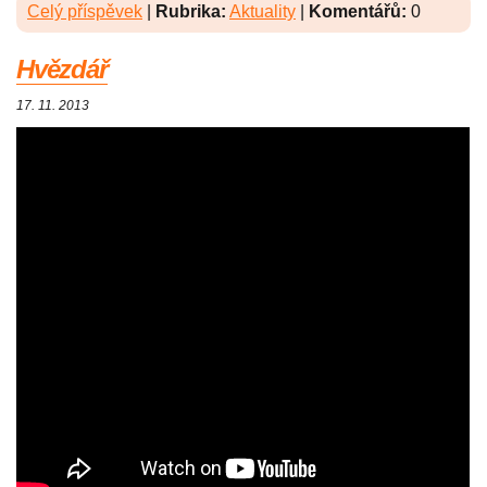
Celý příspěvek
|
Rubrika:
Aktuality
|
Komentářů:
0
Hvězdář
17. 11. 2013