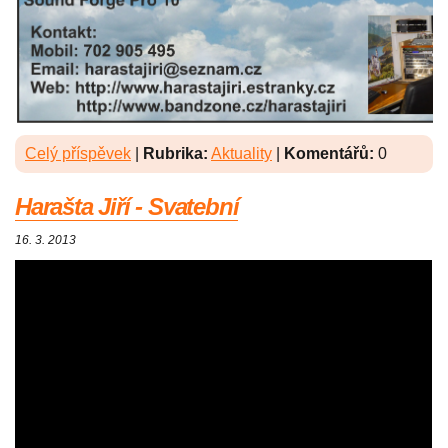
Celý příspěvek
|
Rubrika:
Aktuality
|
Komentářů:
0
Harašta Jiří - Svatební
16. 3. 2013