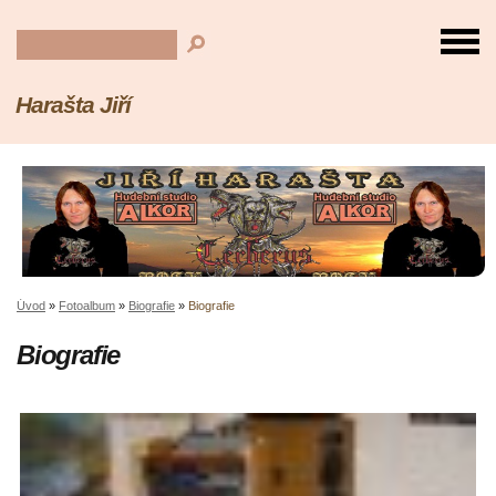
Harašta Jiří
Úvod
»
Fotoalbum
»
Biografie
»
Biografie
Biografie