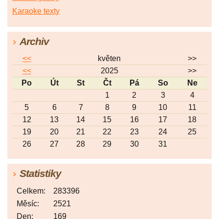
Karaoke texty
Archiv
<<
květen
>>
<<
2025
>>
Po
Út
St
Čt
Pá
So
Ne
1
2
3
4
5
6
7
8
9
10
11
12
13
14
15
16
17
18
19
20
21
22
23
24
25
26
27
28
29
30
31
Statistiky
Celkem:
283396
Měsíc:
2521
Den:
169