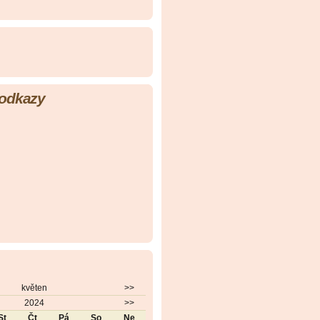
 odkazy
květen
>>
2024
>>
St
Čt
Pá
So
Ne