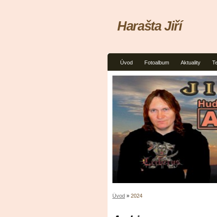
Harašta Jiří
Úvod
Fotoalbum
Aktuality
T
Úvod
»
2024