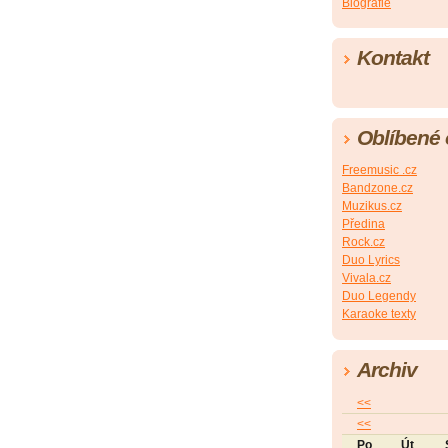
Biografie
Kontakt
Oblíbené
Freemusic .cz
Bandzone.cz
Muzikus.cz
Předina
Rock.cz
Duo Lyrics
Vivala.cz
Duo Legendy
Karaoke texty
Archiv
<<
<<
Po
Út