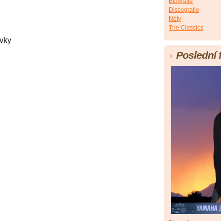
Biografie
Discografie
Noty
The Classics
vky
Poslední 